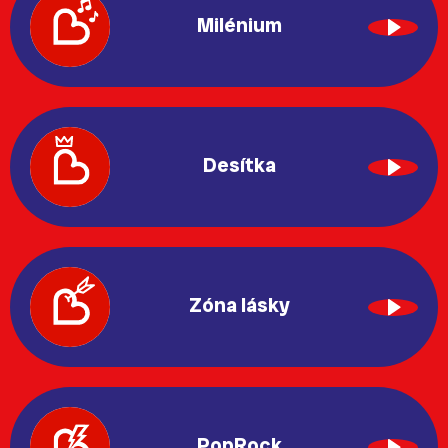
Milénium
Desítka
Zóna lásky
PopRock