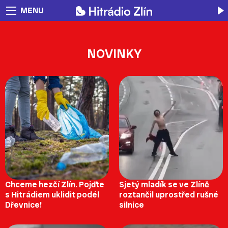
MENU
NOVINKY
Chceme hezčí Zlín. Pojďte
Sjetý mladík se ve Zlíně
s Hitrádiem uklidit podél
roztančil uprostřed rušné
Dřevnice!
silnice