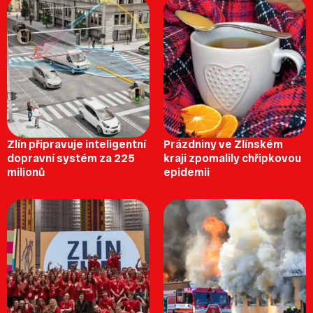
Zlín připravuje inteligentní
Prázdniny ve Zlínském
dopravní systém za 225
kraji zpomalily chřipkovou
milionů
epidemii