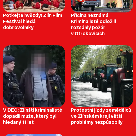
Potkejte hvězdy! Zlín Film
Příčina neznámá.
Festival hledá
Kriminalisté odložili
dobrovolníky
rozsáhlý požár
v Otrokovicích
VIDEO: Zlínští kriminalisté
Protestní jízdy zemědělců
dopadli muže, který byl
ve Zlínském kraji větší
hledaný 11 let
problémy nezpůsobily