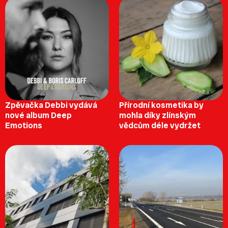
Zpěvačka Debbi vydává
Přírodní kosmetika by
nové album Deep
mohla díky zlínským
Emotions
vědcům déle vydržet