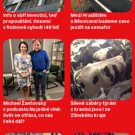
Info o obří investici, teď
Mezi Hradištěm
propouštění. Onsemi
a Bílovicemi budeme zase
v Rožnově vyhodí 149 lidí
jezdit na semafor
Michael Žantovský
Šílené záběry týrání
v podcastu Na jedné vlně:
z kravínů jsou i ze
Svět se otřásá, co nás
Zlínského kraje
čeká dál?