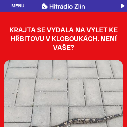
MENU
KRAJTA SE VYDALA NA VÝLET KE
HŘBITOVU V KLOBOUKÁCH. NENÍ
VAŠE?