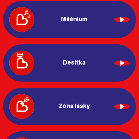
Milénium
Desítka
Zóna lásky