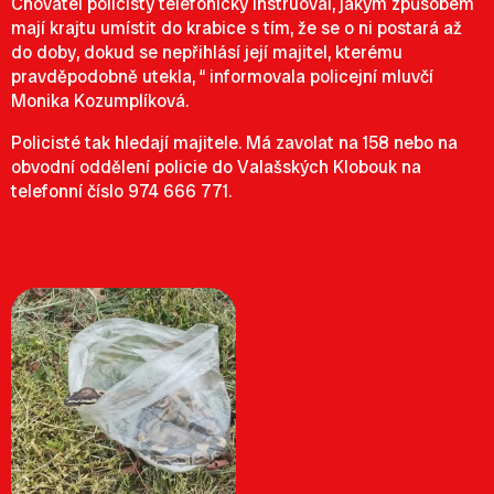
Chovatel policisty telefonicky instruoval, jakým způsobem
mají krajtu umístit do krabice s tím, že se o ni postará až
do doby, dokud se nepřihlásí její majitel, kterému
pravděpodobně utekla, “ informovala policejní mluvčí
Monika Kozumplíková.
Policisté tak hledají majitele. Má zavolat na 158 nebo na
obvodní oddělení policie do Valašských Klobouk na
telefonní číslo 974 666 771.