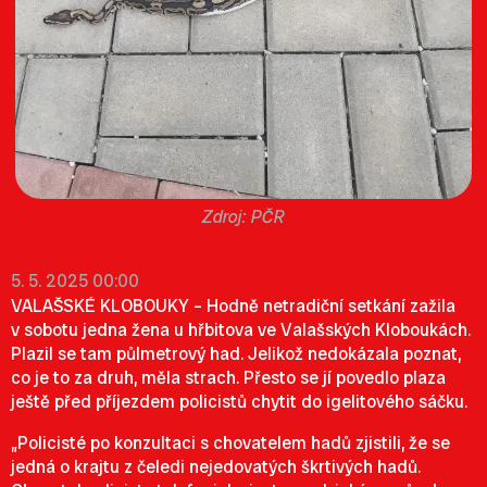
PČR
5. 5. 2025 00:00
VALAŠSKÉ KLOBOUKY – Hodně netradiční setkání zažila
v sobotu jedna žena u hřbitova ve Valašských Kloboukách.
Plazil se tam půlmetrový had. Jelikož nedokázala poznat,
co je to za druh, měla strach. Přesto se jí povedlo plaza
ještě před příjezdem policistů chytit do igelitového sáčku.
„Policisté po konzultaci s chovatelem hadů zjistili, že se
jedná o krajtu z čeledi nejedovatých škrtivých hadů.