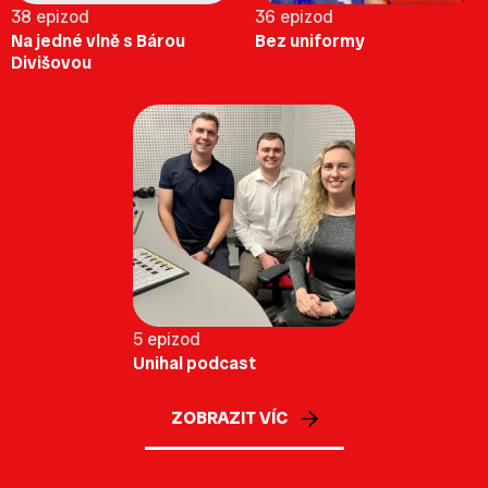
38 epizod
36 epizod
Na jedné vlně s Bárou
Bez uniformy
Divišovou
5 epizod
Unihal podcast
ZOBRAZIT VÍC