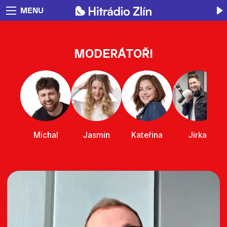
MENU
MODERÁTOŘI
Michal
Jasmin
Kateřina
Jirka