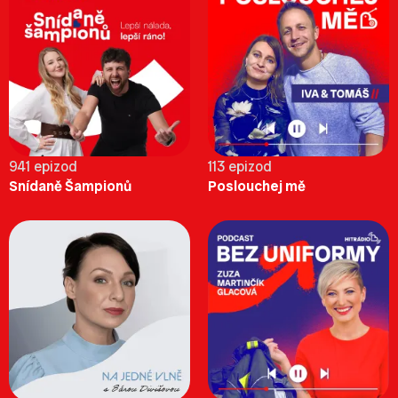
941 epizod
113 epizod
Snídaně Šampionů
Poslouchej mě