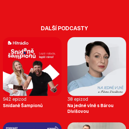
DALŠÍ PODCASTY
942 epizod
38 epizod
Snídaně Šampionů
Na jedné vlně s Bárou
Divišovou