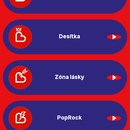
Desítka
Zóna lásky
PopRock