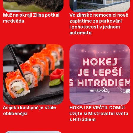
Muž na okraji Zlína potkal
Ve zlínské nemocnici nově
medvěda
zaplatíme za parkování
i pohotovost v jednom
automatu
Asijská kuchyně je stále
HOKEJ SE VRÁTIL DOMŮ!
oblíbenější
Užijte si Mistrovství světa
s Hitrádiem