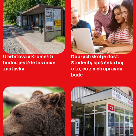
U hřbitova v Kroměříži
Dobrých škol je dost.
budou ještě letos nové
Studenty spíš čeká boj
zastávky
o to, co z nich opravdu
bude