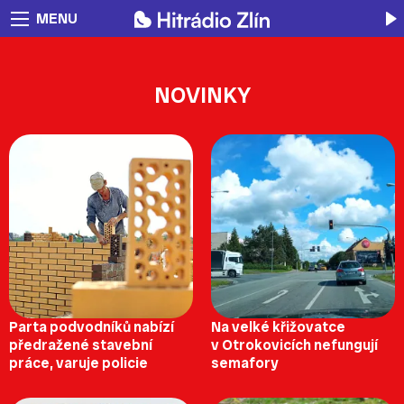
MENU
NOVINKY
Parta podvodníků nabízí
Na velké křižovatce
předražené stavební
v Otrokovicích nefungují
práce, varuje policie
semafory