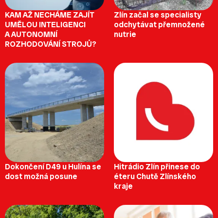
KAM AŽ NECHÁME ZAJÍT
Zlín začal se specialisty
UMĚLOU INTELIGENCI
odchytávat přemnožené
A AUTONOMNÍ
nutrie
ROZHODOVÁNÍ STROJŮ?
Dokončení D49 u Hulína se
Hitrádio Zlín přinese do
dost možná posune
éteru Chutě Zlínského
kraje