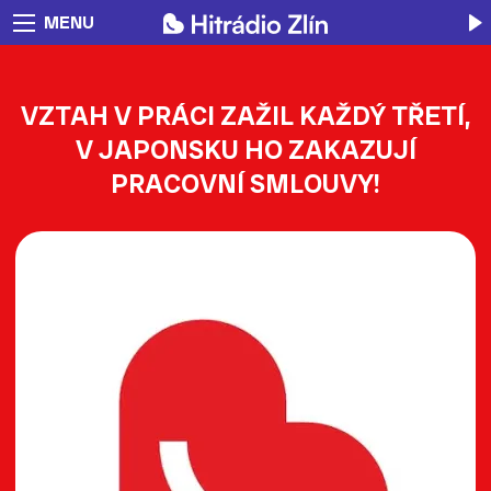
MENU
VZTAH V PRÁCI ZAŽIL KAŽDÝ TŘETÍ,
V JAPONSKU HO ZAKAZUJÍ
PRACOVNÍ SMLOUVY!