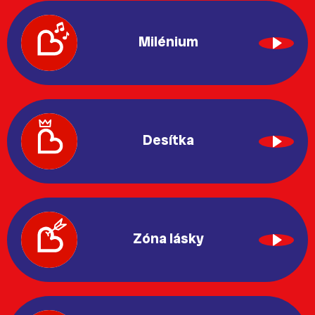
Milénium
Desítka
Zóna lásky