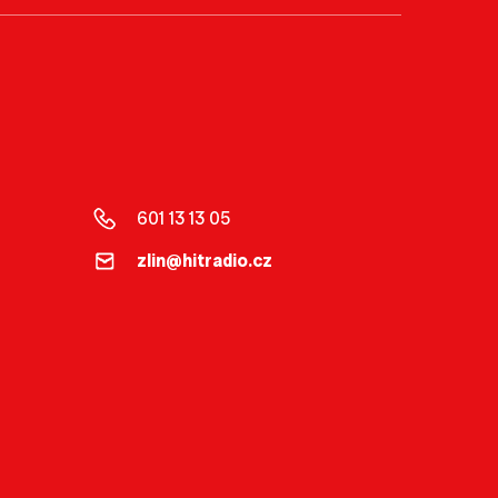
601 13 13 05
zlin@hitradio.cz