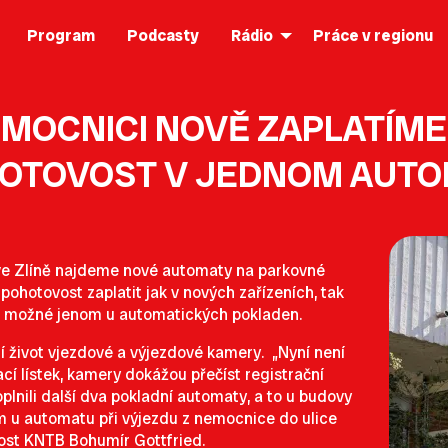
Program
Podcasty
Rádio
Práce v regionu
EMOCNICI NOVĚ ZAPLATÍME
HOTOVOST V JEDNOM AUT
ve Zlíně najdeme nové automaty na parkovné
pohotovost zaplatit jak v nových zařízeních, tak
de možné jenom u automatických pokladen.
í život vjezdové a výjezdové kamery. „Nyní není
í lístek, kamery dokážou přečíst registrační
lnili další dva pokladní automaty, a to u budovy
ím u automatu při výjezdu z nemocnice do ulice
ost KNTB Bohumír Gottfried.