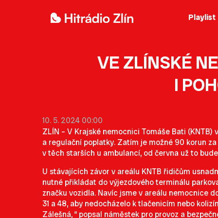
Playlist
VE ZLÍNSKÉ N
I PO
10. 5. 2024 00:00
ZLÍN – V Krajské nemocnici Tomáše Bati (KNTB) 
a regulační poplatky. Zatím je možné 90 korun za 
v těch starších u ambulancí, od června už to bu
U stávajících závor v areálu KNTB řidičům usnadn
nutné přikládat do výjezdového terminálu parkovac
značku vozidla. Navíc jsme v areálu nemocnice dop
31 a 48, aby nedocházelo k tlačenicím nebo koliz
Zálešná, “ popsal náměstek pro provoz a bezpečn