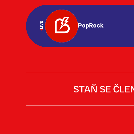
LIVE
PopRock
STAŇ SE ČLE