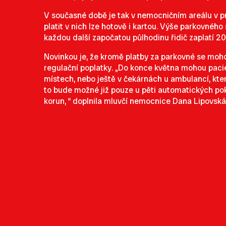
V současné době je tak v nemocničním areálu v 
platit v nich lze hotově i kartou. Výše parkovnéh
každou další započatou půlhodinu řidič zaplatí 20
Novinkou je, že kromě platby za parkovné se moh
regulační poplatky. „Do konce května mohou pacie
místech, nebo ještě v čekárnách u ambulancí, kte
to bude možné již pouze u pěti automatických pok
korun, “ doplnila mluvčí nemocnice Dana Lipovská