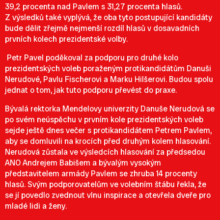
39,2 procenta nad Pavlem s 31,27 procenta hlasů.
Z výsledků také vyplývá, že oba tyto postupující kandidáty
bude dělit zřejmě nejmenší rozdíl hlasů v dosavadních
prvních kolech prezidentské volby.
Petr Pavel poděkoval za podporu pro druhé kolo
prezidentských voleb poraženým protikandidátům Danuši
Nerudové, Pavlu Fischerovi a Marku Hilšerovi. Budou spolu
jednat o tom, jak tuto podporu převést do praxe.
Bývalá rektorka Mendelovy univerzity Danuše Nerudová se
po svém neúspěchu v prvním kole prezidentských voleb
sejde ještě dnes večer s protikandidátem Petrem Pavlem,
aby se domluvili na krocích před druhým kolem hlasování.
Nerudová zůstala ve výsledcích hlasování za předsedou
ANO Andrejem Babišem a bývalým vysokým
představitelem armády Pavlem se zhruba 14 procenty
hlasů. Svým podporovatelům ve volebním štábu řekla, že
se jí povedlo zvednout vlnu inspirace a otevřela dveře pro
mladé lidi a ženy.