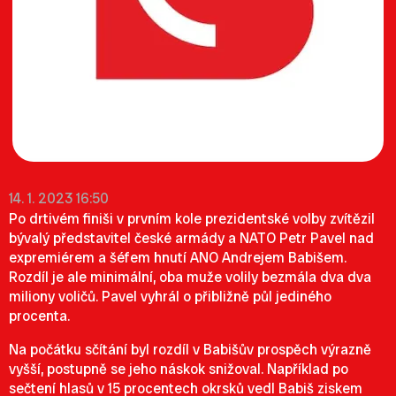
14. 1. 2023 16:50
Po drtivém finiši v prvním kole prezidentské volby zvítězil
bývalý představitel české armády a NATO Petr Pavel nad
expremiérem a šéfem hnutí ANO Andrejem Babišem.
Rozdíl je ale minimální, oba muže volily bezmála dva dva
miliony voličů. Pavel vyhrál o přibližně půl jediného
procenta.
Na počátku sčítání byl rozdíl v Babišův prospěch výrazně
vyšší, postupně se jeho náskok snižoval. Například po
sečtení hlasů v 15 procentech okrsků vedl Babiš ziskem