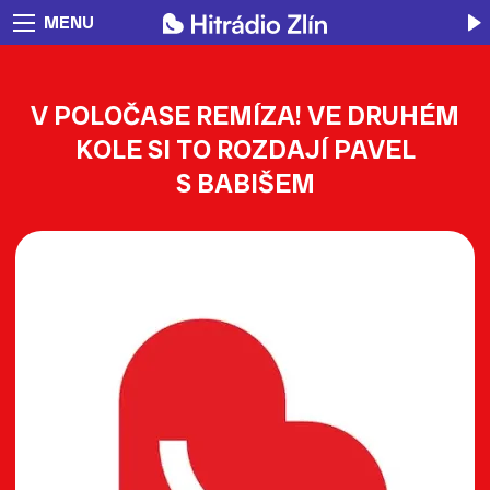
MENU
V POLOČASE REMÍZA! VE DRUHÉM
KOLE SI TO ROZDAJÍ PAVEL
S BABIŠEM