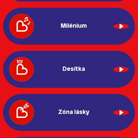
Milénium
Desítka
Zóna lásky