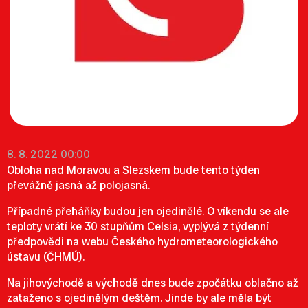
8. 8. 2022 00:00
Obloha nad Moravou a Slezskem bude tento týden
převážně jasná až polojasná.
Případné přeháňky budou jen ojedinělé. O víkendu se ale
teploty vrátí ke 30 stupňům Celsia, vyplývá z týdenní
předpovědi na
webu
Českého hydrometeorologického
ústavu (ČHMÚ).
Na jihovýchodě a východě dnes bude zpočátku oblačno až
zataženo s ojedinělým deštěm. Jinde by ale měla být