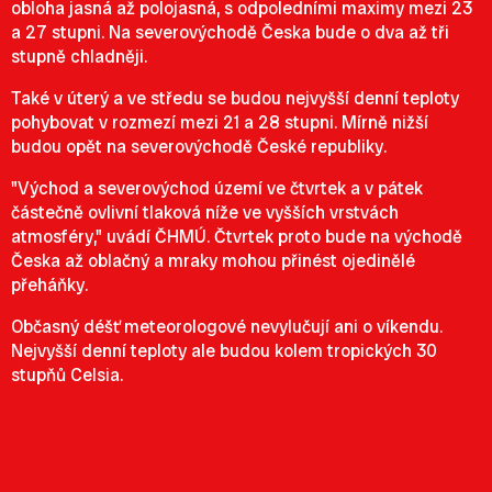
obloha jasná až polojasná, s odpoledními maximy mezi 23
a 27 stupni. Na severovýchodě Česka bude o dva až tři
stupně chladněji.
Také v úterý a ve středu se budou nejvyšší denní teploty
pohybovat v rozmezí mezi 21 a 28 stupni. Mírně nižší
budou opět na severovýchodě České republiky.
"Východ a severovýchod území ve čtvrtek a v pátek
částečně ovlivní tlaková níže ve vyšších vrstvách
atmosféry," uvádí ČHMÚ. Čtvrtek proto bude na východě
Česka až oblačný a mraky mohou přinést ojedinělé
přeháňky.
Občasný déšť meteorologové nevylučují ani o víkendu.
Nejvyšší denní teploty ale budou kolem tropických 30
stupňů Celsia.