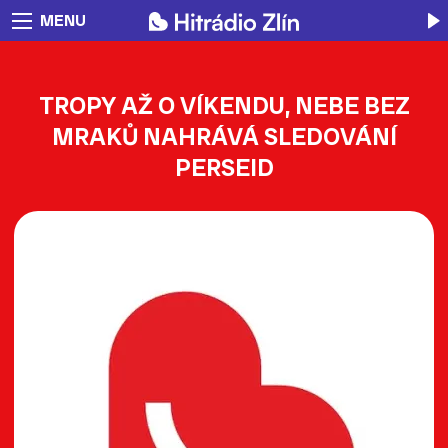
MENU
TROPY AŽ O VÍKENDU, NEBE BEZ
MRAKŮ NAHRÁVÁ SLEDOVÁNÍ
PERSEID