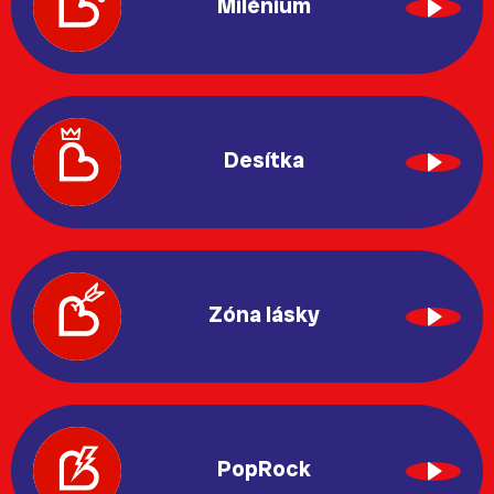
Milénium
Desítka
Zóna lásky
PopRock