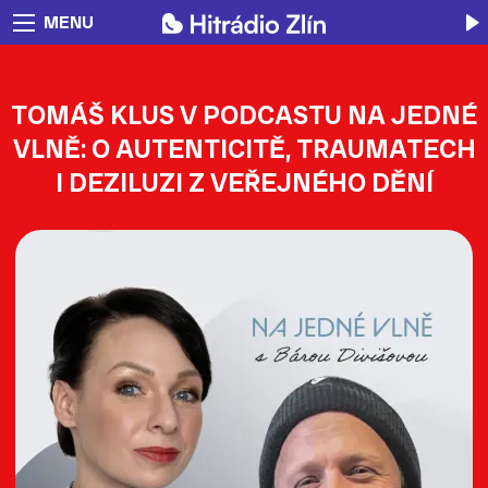
MENU
TOMÁŠ KLUS V PODCASTU NA JEDNÉ
VLNĚ: O AUTENTICITĚ, TRAUMATECH
I DEZILUZI Z VEŘEJNÉHO DĚNÍ