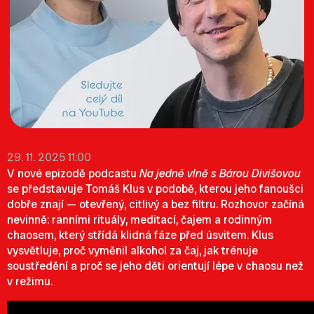
29. 11. 2025 11:00
V nové epizodě podcastu
Na jedné vlně s Bárou Divišovou
se představuje Tomáš Klus v podobě, kterou jeho fanoušci
dobře znají — otevřený, citlivý a bez filtru. Rozhovor začíná
nevinně: ranními rituály, meditací, čajem a rodinným
chaosem, který střídá klidná fáze před úsvitem. Klus
vysvětluje, proč vyměnil alkohol za čaj, jak trénuje
soustředění a proč se jeho děti orientují lépe v chaosu než
v režimu.