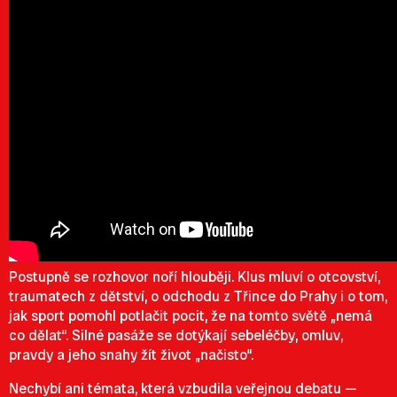
Postupně se rozhovor noří hlouběji. Klus mluví o otcovství,
traumatech z dětství, o odchodu z Třince do Prahy i o tom,
jak sport pomohl potlačit pocit, že na tomto světě „nemá
co dělat“. Silné pasáže se dotýkají sebeléčby, omluv,
pravdy a jeho snahy žít život „načisto“.
Nechybí ani témata, která vzbudila veřejnou debatu —