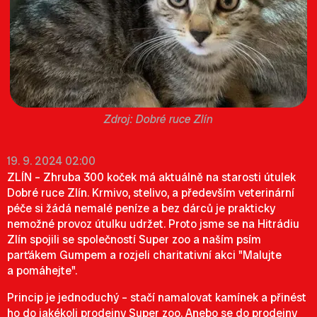
Dobré ruce Zlín
19. 9. 2024 02:00
ZLÍN – Zhruba 300 koček má aktuálně na starosti útulek
Dobré ruce Zlín. Krmivo, stelivo, a především veterinární
péče si žádá nemalé peníze a bez dárců je prakticky
nemožné provoz útulku udržet. Proto jsme se na Hitrádiu
Zlín spojili se společností Super zoo a naším psím
parťákem Gumpem a rozjeli charitativní akci "Malujte
a pomáhejte".
Princip je jednoduchý – stačí namalovat kamínek a přinést
ho do jakékoli prodejny Super zoo. Anebo se do prodejny