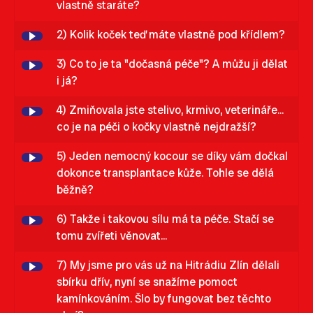
vlastně staráte?
2) Kolik koček teď máte vlastně pod křídlem?
3) Co to je ta "dočasná péče"? A můžu ji dělat
i já?
4) Zmiňovala jste stelivo, krmivo, veterináře...
co je na péči o kočky vlastně nejdražší?
5) Jeden nemocný kocour se díky vám dočkal
dokonce transplantace kůže. Tohle se dělá
běžně?
6) Takže i takovou sílu má ta péče. Stačí se
tomu zvířeti věnovat...
7) My jsme pro vás už na Hitrádiu Zlín dělali
sbírku dřív, nyní se snažíme pomoct
kamínkováním. Šlo by fungovat bez těchto