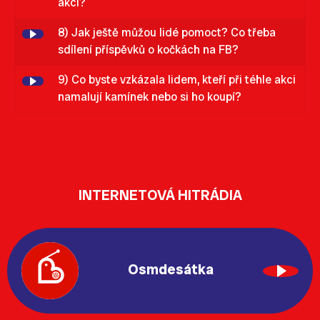
akcí?
8) Jak ještě můžou lidé pomoct? Co třeba
sdílení příspěvků o kočkách na FB?
9) Co byste vzkázala lidem, kteří při téhle akci
namalují kamínek nebo si ho koupí?
INTERNETOVÁ HITRÁDIA
Osmdesátka